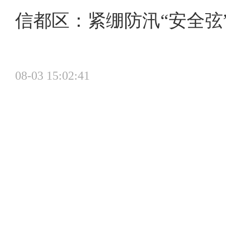
信都区：紧绷防汛“安全弦”
08-03 15:02:41