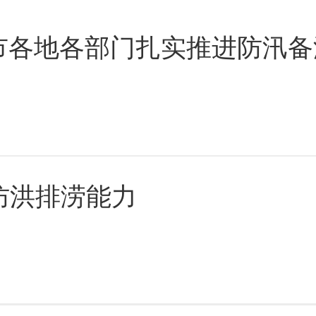
邢台市各地各部门扎实推进防汛
气势展现了中国共产党带领人
红旗》《党旗飘扬的方向》红
歌声重温革命岁月的炽热情怀
防洪排涝能力
诵《七一礼赞·同心筑梦谱华
集团筑通途的担当故事，深情