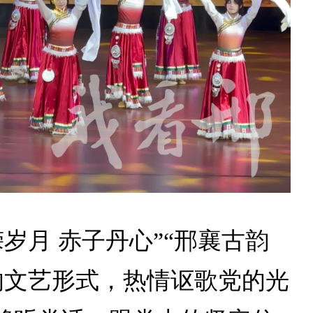
岁月 赤子丹心”“邢襄古韵
的文艺形式，热情讴歌党的光