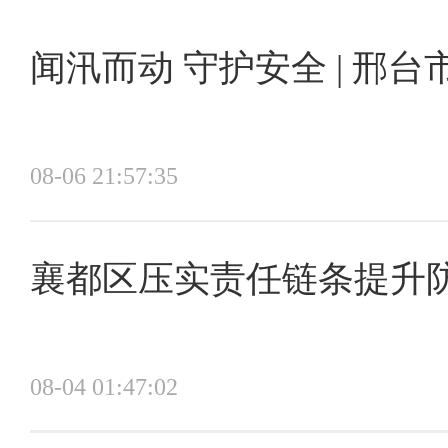
闻汛而动 守护安全 | 
开场舞《领航》以恢宏
08-06 21:57:35
《映山红》《珊瑚颂》《绣
了战争年代的峥嵘岁月，用
襄都区压实责任链条提升
国泰民安的美好祝愿；诗朗
才、顺德集团助崛起、交建
08-04 01:47:02
和热爱。