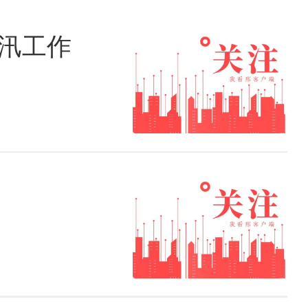
备汛工作
民奋勇前进的壮阔征程。
色经典歌曲联唱，深情回顾
；歌舞《吉祥谣》传递了对
章》讲述邢台技师学院育匠
表达了全市人民对党的忠诚